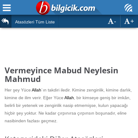
-
+
Ana Sayfa
Atasözleri
Atasözleri Tüm Liste
ÖSYM Sınavları
Bilmeceler
MEB Sınavları
Bulmacalar
Türk Dili
Deyimler
Vermeyince Mabud Neylesin
Türk Tarihi & Kültürü
Mahmud
Duvar Yazıları
Edebiyat
Her şey Yüce
Allah
`ın takdiri iledir. Kimine zenginlik, kimine darlık,
Hızlı Okuma Testi
kimine de ilim verir. Eğer Yüce
Allah
, bir kimseye geniş bir imkân,
Eğitim
belirli bir yetenek ve zenginlik nasip etmemişse, kulun yapacağı
Hesaplamalar
Diğer
hiçbir şey yoktur. Ne kadar çırpınırsa çırpınsın boşunadır, eline
nasibinden fazlası geçmez.
Oyun
Hesaplamalar
Eğitim Haberleri