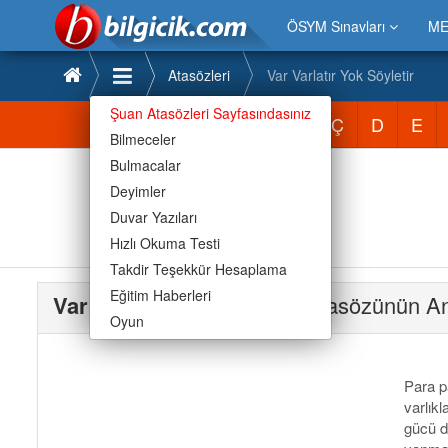
ÖSYM Sınavları
ME
Atasözleri
Var Varlatır Yok Söyletir
Şuan Atasözleri Sayfasındasınız
Atasözleri
A
B
C
Ç
D
E
Bilmeceler
Bulmacalar
Deyimler
Duvar Yazıları
Hızlı Okuma Testi
Takdir Teşekkür Hesaplama
Eğitim Haberleri
Var Varlatır Yok Söyletir
Atasözünün An
Oyun
Para pa
varlık
gücü d