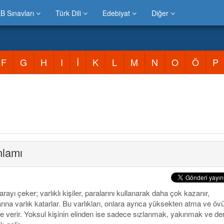
B Sınavları
Türk Dili
Edebiyat
Diğer
F
G
H
I
İ
K
L
M
N
O
Ö
P
lamı
rayı çeker; varlıklı kişiler, paralarını kullanarak daha çok kazanır,
larına varlık katarlar. Bu varlıkları, onlara ayrıca yüksekten atma ve ö
e verir. Yoksul kişinin elinden ise sadece sızlanmak, yakınmak ve der