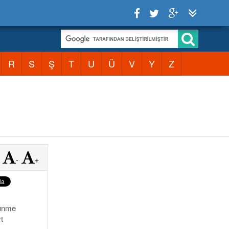
R
S
Ş
T
U
Ü
V
Y
Z
-
+
vünme
t