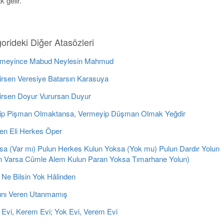
 gelir.
orideki Diğer Atasözleri
meyince Mabud Neylesin Mahmud
irsen Veresiye Batarsın Karasuya
irsen Doyur Vurursan Duyur
ip Pişman Olmaktansa, Vermeyip Düşman Olmak Yeğdir
en Eli Herkes Öper
sa (Var mı) Pulun Herkes Kulun Yoksa (Yok mu) Pulun Dardır Yolun
n Varsa Cümle Alem Kulun Paran Yoksa Tımarhane Yolun)
 Ne Bilsin Yok Hâlinden
ını Veren Utanmamış
 Evi, Kerem Evi; Yok Evi, Verem Evi