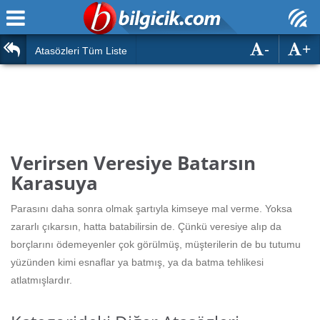
-
+
Ana Sayfa
Atasözleri
Atasözleri Tüm Liste
ÖSYM Sınavları
Bilmeceler
MEB Sınavları
Bulmacalar
Türk Dili
Deyimler
Verirsen Veresiye Batarsın
Türk Tarihi & Kültürü
Karasuya
Duvar Yazıları
Edebiyat
Parasını daha sonra olmak şartıyla kimseye mal verme. Yoksa
Hızlı Okuma Testi
zararlı çıkarsın, hatta batabilirsin de. Çünkü veresiye alıp da
Eğitim
borçlarını ödemeyenler çok görülmüş, müşterilerin de bu tutumu
Hesaplamalar
Diğer
yüzünden kimi esnaflar ya batmış, ya da batma tehlikesi
atlatmışlardır.
Oyun
Hesaplamalar
Eğitim Haberleri