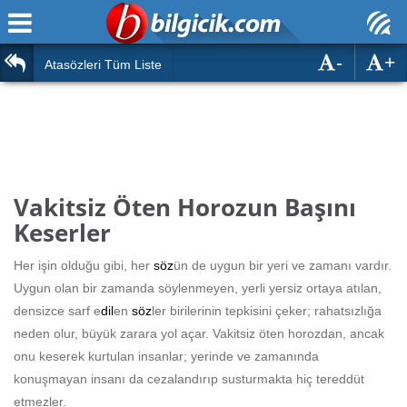
-
+
Ana Sayfa
Atasözleri
Atasözleri Tüm Liste
ÖSYM Sınavları
Bilmeceler
MEB Sınavları
Bulmacalar
Türk Dili
Deyimler
Vakitsiz Öten Horozun Başını
Türk Tarihi & Kültürü
Keserler
Duvar Yazıları
Edebiyat
Her işin olduğu gibi, her
söz
ün de uygun bir yeri ve zamanı vardır.
Hızlı Okuma Testi
Uygun olan bir zamanda söylenmeyen, yerli yersiz ortaya atılan,
Eğitim
densizce sarf e
dil
en
söz
ler birilerinin tepkisini çeker; rahatsızlığa
Hesaplamalar
Diğer
neden olur, büyük zarara yol açar. Vakitsiz öten horozdan, ancak
onu keserek kurtulan insanlar; yerinde ve zamanında
Oyun
Hesaplamalar
konuşmayan insanı da cezalandırıp susturmakta hiç tereddüt
etmezler.
Eğitim Haberleri