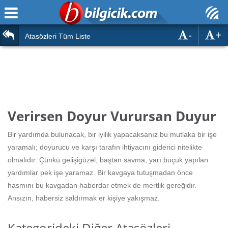
-
+
Ana Sayfa
Atasözleri
Atasözleri Tüm Liste
ÖSYM Sınavları
Bilmeceler
MEB Sınavları
Bulmacalar
Türk Dili
Deyimler
Verirsen Doyur Vurursan Duyur
Türk Tarihi & Kültürü
Duvar Yazıları
Bir yardımda bulunacak, bir iyilik yapacaksanız bu mutlaka bir işe
Edebiyat
yaramalı; doyurucu ve karşı tarafın ihtiyacını giderici nitelikte
Hızlı Okuma Testi
olmalıdır. Çünkü gelişigüzel, baştan savma, yarı buçuk yapılan
Eğitim
yardımlar pek işe yaramaz. Bir kavgaya tutuşmadan önce
Hesaplamalar
Diğer
hasmını bu kavgadan haberdar etmek de mertlik gereğidir.
Ansızın, habersiz saldırmak er kişiye yakışmaz.
Oyun
Hesaplamalar
Kategorideki Diğer Atasözleri
Eğitim Haberleri