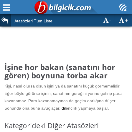
-
+
Ana Sayfa
Atasözleri
Atasözleri Tüm Liste
ÖSYM Sınavları
Bilmeceler
MEB Sınavları
Bulmacalar
Türk Dili
Deyimler
İşine hor bakan (sanatını hor
Türk Tarihi & Kültürü
gören) boynuna torba akar
Duvar Yazıları
Edebiyat
Kişi, nasıl olursa olsun işini ya da sanatını küçük görmemelidir.
Hızlı Okuma Testi
Eğer böyle görürse işinin, sanatının gereğini yerine getirip para
Eğitim
kazanamaz. Para kazanamayınca da geçim darlığına düşer.
Hesaplamalar
Diğer
Sonunda ona buna avuç açar,
dil
encilik yapmaya başlar.
Oyun
Hesaplamalar
Kategorideki Diğer Atasözleri
Eğitim Haberleri