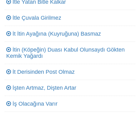
İtle Yatan Bitle Kalkar
İtle Çuvala Girilmez
İt İtin Ayağına (Kuyruğuna) Basmaz
İtin (Köpeğin) Duası Kabul Olunsaydı Gökten
Kemik Yağardı
İt Derisinden Post Olmaz
İşten Artmaz, Dişten Artar
İş Olacağına Varır