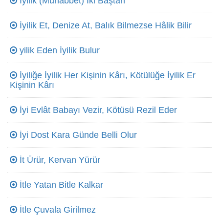
İyilik (Muhabbet) İki Baştan
İyilik Et, Denize At, Balık Bilmezse Hâlik Bilir
yilik Eden İyilik Bulur
İyiliğe İyilik Her Kişinin Kârı, Kötülüğe İyilik Er
Kişinin Kârı
İyi Evlât Babayı Vezir, Kötüsü Rezil Eder
İyi Dost Kara Günde Belli Olur
İt Ürür, Kervan Yürür
İtle Yatan Bitle Kalkar
İtle Çuvala Girilmez