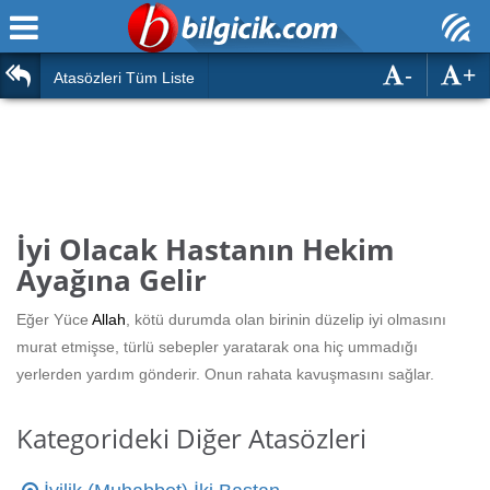
-
+
Ana Sayfa
Atasözleri
Atasözleri Tüm Liste
ÖSYM Sınavları
Bilmeceler
MEB Sınavları
Bulmacalar
Türk Dili
Deyimler
İyi Olacak Hastanın Hekim
Türk Tarihi & Kültürü
Ayağına Gelir
Duvar Yazıları
Edebiyat
Eğer Yüce
Allah
, kötü durumda olan birinin düzelip iyi olmasını
Hızlı Okuma Testi
murat etmişse, türlü sebepler yaratarak ona hiç ummadığı
Eğitim
yerlerden yardım gönderir. Onun rahata kavuşmasını sağlar.
Hesaplamalar
Diğer
Kategorideki Diğer Atasözleri
Oyun
Hesaplamalar
Eğitim Haberleri