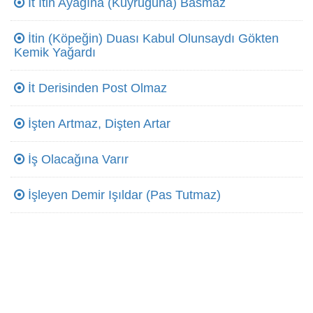
İt İtin Ayağına (Kuyruğuna) Basmaz
İtin (Köpeğin) Duası Kabul Olunsaydı Gökten
Kemik Yağardı
İt Derisinden Post Olmaz
İşten Artmaz, Dişten Artar
İş Olacağına Varır
İşleyen Demir Işıldar (Pas Tutmaz)