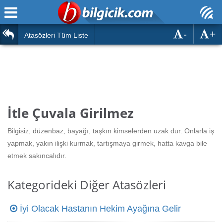
-
+
Ana Sayfa
Atasözleri
Atasözleri Tüm Liste
ÖSYM Sınavları
Bilmeceler
MEB Sınavları
Bulmacalar
Türk Dili
Deyimler
İtle Çuvala Girilmez
Türk Tarihi & Kültürü
Duvar Yazıları
Bilgisiz, düzenbaz, bayağı, taşkın kimselerden uzak dur. Onlarla iş
Edebiyat
yapmak, yakın ilişki kurmak, tartışmaya girmek, hatta kavga bile
Hızlı Okuma Testi
etmek sakıncalıdır.
Eğitim
Hesaplamalar
Diğer
Kategorideki Diğer Atasözleri
Oyun
Hesaplamalar
İyi Olacak Hastanın Hekim Ayağına Gelir
Eğitim Haberleri