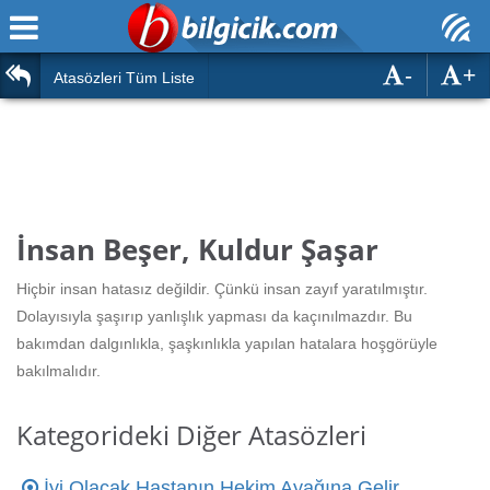
-
+
Ana Sayfa
Atasözleri
Atasözleri Tüm Liste
ÖSYM Sınavları
Bilmeceler
MEB Sınavları
Bulmacalar
Türk Dili
Deyimler
İnsan Beşer, Kuldur Şaşar
Türk Tarihi & Kültürü
Duvar Yazıları
Hiçbir insan hatasız değildir. Çünkü insan zayıf yaratılmıştır.
Edebiyat
Dolayısıyla şaşırıp yanlışlık yapması da kaçınılmazdır. Bu
Hızlı Okuma Testi
bakımdan dalgınlıkla, şaşkınlıkla yapılan hatalara hoşgörüyle
Eğitim
bakılmalıdır.
Hesaplamalar
Diğer
Kategorideki Diğer Atasözleri
Oyun
Hesaplamalar
İyi Olacak Hastanın Hekim Ayağına Gelir
Eğitim Haberleri