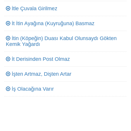
İtle Çuvala Girilmez
İt İtin Ayağına (Kuyruğuna) Basmaz
İtin (Köpeğin) Duası Kabul Olunsaydı Gökten
Kemik Yağardı
İt Derisinden Post Olmaz
İşten Artmaz, Dişten Artar
İş Olacağına Varır