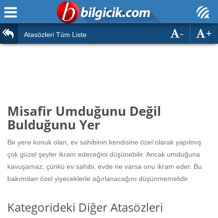
-
+
Ana Sayfa
Atasözleri
Atasözleri Tüm Liste
ÖSYM Sınavları
Bilmeceler
MEB Sınavları
Bulmacalar
Türk Dili
Deyimler
Misafir Umduğunu Değil
Türk Tarihi & Kültürü
Bulduğunu Yer
Duvar Yazıları
Edebiyat
Bir yere konuk olan, ev sahibinin kendisine özel olarak yapılmış
Hızlı Okuma Testi
çok güzel şeyler ikram edeceğini düşünebilir. Ancak umduğuna
Eğitim
kavuşamaz; çünkü ev sahibi, evde ne varsa onu ikram eder. Bu
Hesaplamalar
Diğer
bakımdan özel yiyeceklerle ağırlanacağını düşünmemelidir.
Oyun
Hesaplamalar
Kategorideki Diğer Atasözleri
Eğitim Haberleri