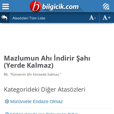
-
+
Ana Sayfa
Atasözleri
Atasözleri Tüm Liste
ÖSYM Sınavları
Bilmeceler
MEB Sınavları
Bulmacalar
Türk Dili
Deyimler
Mazlumun Ahı İndirir Şahı
Türk Tarihi & Kültürü
(Yerde Kalmaz)
Duvar Yazıları
Edebiyat
Bk. “Kimsenin âhı kimsede kalmaz.”
Hızlı Okuma Testi
Eğitim
Kategorideki Diğer Atasözleri
Hesaplamalar
Diğer
Mürüvvete Endaze Olmaz
Oyun
Hesaplamalar
Eğitim Haberleri