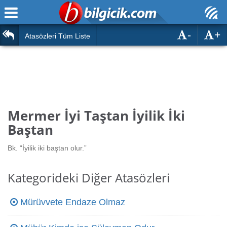
-
+
Ana Sayfa
Atasözleri
Atasözleri Tüm Liste
ÖSYM Sınavları
Bilmeceler
MEB Sınavları
Bulmacalar
Türk Dili
Deyimler
Mermer İyi Taştan İyilik İki
Türk Tarihi & Kültürü
Baştan
Duvar Yazıları
Edebiyat
Bk. “İyilik iki baştan olur.”
Hızlı Okuma Testi
Eğitim
Kategorideki Diğer Atasözleri
Hesaplamalar
Diğer
Mürüvvete Endaze Olmaz
Oyun
Hesaplamalar
Eğitim Haberleri