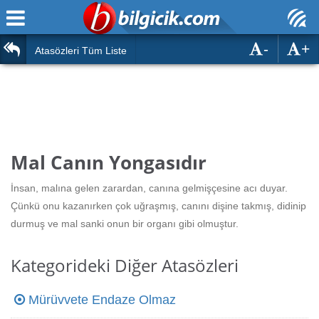
-
+
Ana Sayfa
Atasözleri
Atasözleri Tüm Liste
ÖSYM Sınavları
Bilmeceler
MEB Sınavları
Bulmacalar
Türk Dili
Deyimler
Mal Canın Yongasıdır
Türk Tarihi & Kültürü
Duvar Yazıları
İnsan, malına gelen zarardan, canına gelmişçesine acı duyar.
Edebiyat
Çünkü onu kazanırken çok uğraşmış, canını dişine takmış, didinip
Hızlı Okuma Testi
durmuş ve mal sanki onun bir organı gibi olmuştur.
Eğitim
Hesaplamalar
Diğer
Kategorideki Diğer Atasözleri
Oyun
Hesaplamalar
Mürüvvete Endaze Olmaz
Eğitim Haberleri