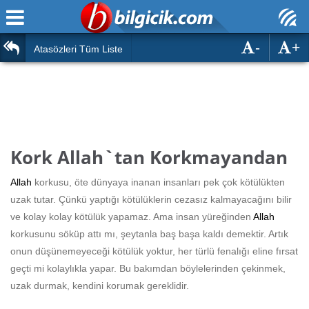
-
+
Ana Sayfa
Atasözleri
Atasözleri Tüm Liste
ÖSYM Sınavları
Bilmeceler
MEB Sınavları
Bulmacalar
Türk Dili
Deyimler
Kork Allah`tan Korkmayandan
Türk Tarihi & Kültürü
Duvar Yazıları
Allah
korkusu, öte dünyaya inanan insanları pek çok kötülükten
Edebiyat
uzak tutar. Çünkü yaptığı kötülüklerin cezasız kalmayacağını bilir
Hızlı Okuma Testi
ve kolay kolay kötülük yapamaz. Ama insan yüreğinden
Allah
Eğitim
korkusunu söküp attı mı, şeytanla baş başa kaldı demektir. Artık
Hesaplamalar
Diğer
onun düşünemeyeceği kötülük yoktur, her türlü fenalığı eline fırsat
geçti mi kolaylıkla yapar. Bu bakımdan böylelerinden çekinmek,
Oyun
Hesaplamalar
uzak durmak, kendini korumak gereklidir.
Eğitim Haberleri