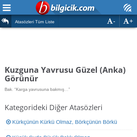
-
+
Ana Sayfa
Atasözleri
Atasözleri Tüm Liste
ÖSYM Sınavları
Bilmeceler
MEB Sınavları
Bulmacalar
Türk Dili
Deyimler
Kuzguna Yavrusu Güzel (Anka)
Türk Tarihi & Kültürü
Görünür
Duvar Yazıları
Edebiyat
Bak. “Karga yavrusuna bakmış…”
Hızlı Okuma Testi
Eğitim
Kategorideki Diğer Atasözleri
Hesaplamalar
Diğer
Kürkçünün Kürkü Olmaz, Börkçünün Börkü
Oyun
Hesaplamalar
Eğitim Haberleri