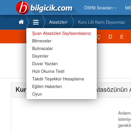
ÖSYM Sınavları
ME
Atasözleri
Kuru Lâf Karın Doyurmaz
Şuan Atasözleri Sayfasındasınız
Atasözleri
A
B
C
Ç
D
E
Bilmeceler
Bulmacalar
Deyimler
Duvar Yazıları
Hızlı Okuma Testi
Takdir Teşekkür Hesaplama
Eğitim Haberleri
Kuru Lâf Karın Doyurmaz
Atasözünün 
Oyun
Anlams
isteni
gerekli