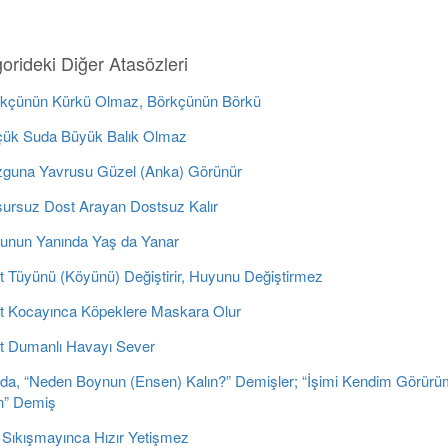
orideki Diğer Atasözleri
kçünün Kürkü Olmaz, Börkçünün Börkü
ük Suda Büyük Balık Olmaz
guna Yavrusu Güzel (Anka) Görünür
ursuz Dost Arayan Dostsuz Kalır
unun Yanında Yaş da Yanar
t Tüyünü (Köyünü) Değiştirir, Huyunu Değiştirmez
t Kocayınca Köpeklere Maskara Olur
t Dumanlı Havayı Sever
da, “Neden Boynun (Ensen) Kalın?” Demişler; “İşimi Kendim Görür
” Demiş
 Sıkışmayınca Hızır Yetişmez