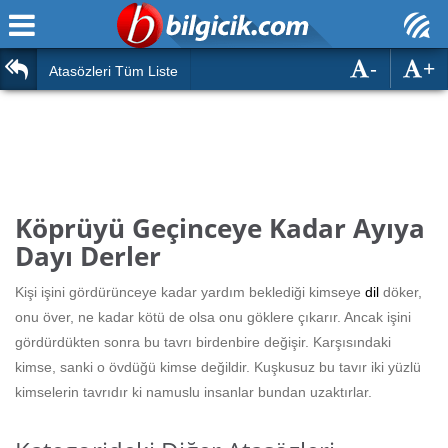
-
+
Ana Sayfa
Atasözleri
Atasözleri Tüm Liste
ÖSYM Sınavları
Bilmeceler
MEB Sınavları
Bulmacalar
Türk Dili
Deyimler
Köprüyü Geçinceye Kadar Ayıya
Türk Tarihi & Kültürü
Dayı Derler
Duvar Yazıları
Edebiyat
Kişi işini gördürünceye kadar yardım beklediği kimseye
dil
döker,
Hızlı Okuma Testi
onu över, ne kadar kötü de olsa onu göklere çıkarır. Ancak işini
Eğitim
gördürdükten sonra bu tavrı birdenbire değişir. Karşısındaki
Hesaplamalar
Diğer
kimse, sanki o övdüğü kimse değildir. Kuşkusuz bu tavır iki yüzlü
kimselerin tavrıdır ki namuslu insanlar bundan uzaktırlar.
Oyun
Hesaplamalar
Eğitim Haberleri