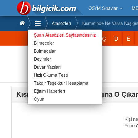
ÖSYM Sınavları
ME
Atasözleri
Kısmetinde Ne Varsa Kaşığı
Şuan Atasözleri Sayfasındasınız
Atasözleri
A
B
C
Ç
D
E
Bilmeceler
Bulmacalar
Deyimler
Duvar Yazıları
Hızlı Okuma Testi
Takdir Teşekkür Hesaplama
Eğitim Haberleri
Kısmetinde Ne Varsa Kaşığına O Çıka
Oyun
Kişi ne
Yüce
A