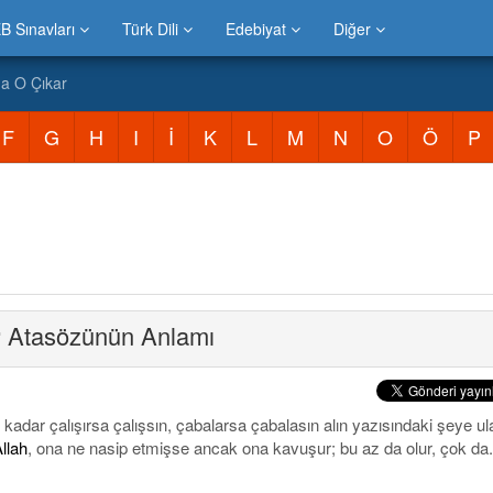
B Sınavları
Türk Dili
Edebiyat
Diğer
na O Çıkar
F
G
H
I
İ
K
L
M
N
O
Ö
P
r
Atasözünün Anlamı
 kadar çalışırsa çalışsın, çabalarsa çabalasın alın yazısındaki şeye ula
llah
, ona ne nasip etmişse ancak ona kavuşur; bu az da olur, çok da.