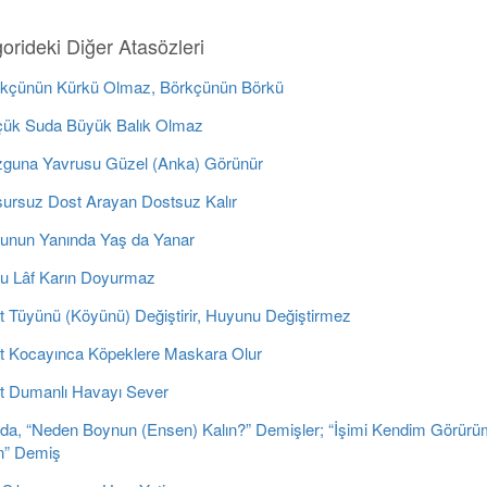
orideki Diğer Atasözleri
kçünün Kürkü Olmaz, Börkçünün Börkü
ük Suda Büyük Balık Olmaz
guna Yavrusu Güzel (Anka) Görünür
ursuz Dost Arayan Dostsuz Kalır
unun Yanında Yaş da Yanar
u Lâf Karın Doyurmaz
t Tüyünü (Köyünü) Değiştirir, Huyunu Değiştirmez
t Kocayınca Köpeklere Maskara Olur
t Dumanlı Havayı Sever
da, “Neden Boynun (Ensen) Kalın?” Demişler; “İşimi Kendim Görür
” Demiş