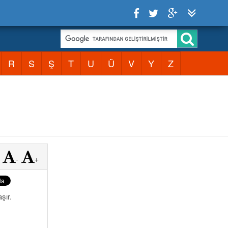
R
S
Ş
T
U
Ü
V
Y
Z
-
+
şır.