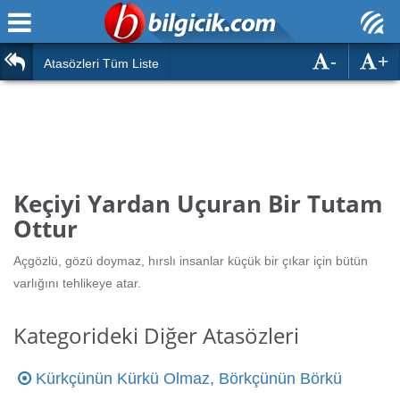
-
+
Ana Sayfa
Atasözleri
Atasözleri Tüm Liste
ÖSYM Sınavları
Bilmeceler
MEB Sınavları
Bulmacalar
Türk Dili
Deyimler
Keçiyi Yardan Uçuran Bir Tutam
Türk Tarihi & Kültürü
Ottur
Duvar Yazıları
Edebiyat
Açgözlü, gözü doymaz, hırslı insanlar küçük bir çıkar için bütün
Hızlı Okuma Testi
varlığını tehlikeye atar.
Eğitim
Hesaplamalar
Diğer
Kategorideki Diğer Atasözleri
Oyun
Hesaplamalar
Kürkçünün Kürkü Olmaz, Börkçünün Börkü
Eğitim Haberleri