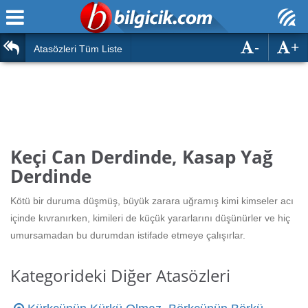
-
+
Ana Sayfa
Atasözleri
Atasözleri Tüm Liste
ÖSYM Sınavları
Bilmeceler
MEB Sınavları
Bulmacalar
Türk Dili
Deyimler
Keçi Can Derdinde, Kasap Yağ
Türk Tarihi & Kültürü
Derdinde
Duvar Yazıları
Edebiyat
Kötü bir duruma düşmüş, büyük zarara uğramış kimi kimseler acı
Hızlı Okuma Testi
içinde kıvranırken, kimileri de küçük yararlarını düşünürler ve hiç
Eğitim
umursamadan bu durumdan istifade etmeye çalışırlar.
Hesaplamalar
Diğer
Kategorideki Diğer Atasözleri
Oyun
Hesaplamalar
Eğitim Haberleri