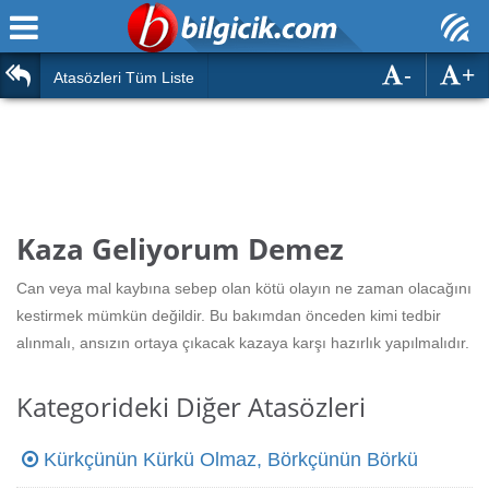
-
+
Ana Sayfa
Atasözleri
Atasözleri Tüm Liste
ÖSYM Sınavları
Bilmeceler
MEB Sınavları
Bulmacalar
Türk Dili
Deyimler
Kaza Geliyorum Demez
Türk Tarihi & Kültürü
Duvar Yazıları
Can veya mal kaybına sebep olan kötü olayın ne zaman olacağını
Edebiyat
kestirmek mümkün değildir. Bu bakımdan önceden kimi tedbir
Hızlı Okuma Testi
alınmalı, ansızın ortaya çıkacak kazaya karşı hazırlık yapılmalıdır.
Eğitim
Hesaplamalar
Diğer
Kategorideki Diğer Atasözleri
Oyun
Hesaplamalar
Kürkçünün Kürkü Olmaz, Börkçünün Börkü
Eğitim Haberleri