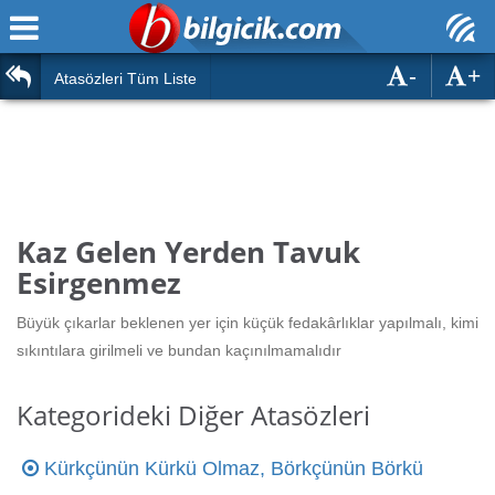
-
+
Ana Sayfa
Atasözleri
Atasözleri Tüm Liste
ÖSYM Sınavları
Bilmeceler
MEB Sınavları
Bulmacalar
Türk Dili
Deyimler
Kaz Gelen Yerden Tavuk
Türk Tarihi & Kültürü
Esirgenmez
Duvar Yazıları
Edebiyat
Büyük çıkarlar beklenen yer için küçük fedakârlıklar yapılmalı, kimi
Hızlı Okuma Testi
sıkıntılara girilmeli ve bundan kaçınılmamalıdır
Eğitim
Hesaplamalar
Diğer
Kategorideki Diğer Atasözleri
Oyun
Hesaplamalar
Kürkçünün Kürkü Olmaz, Börkçünün Börkü
Eğitim Haberleri