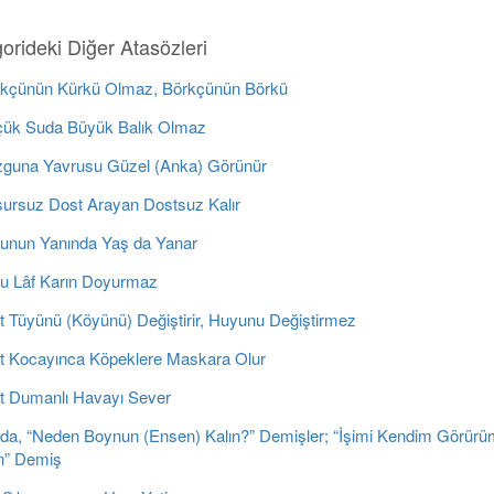
orideki Diğer Atasözleri
kçünün Kürkü Olmaz, Börkçünün Börkü
ük Suda Büyük Balık Olmaz
guna Yavrusu Güzel (Anka) Görünür
ursuz Dost Arayan Dostsuz Kalır
unun Yanında Yaş da Yanar
u Lâf Karın Doyurmaz
t Tüyünü (Köyünü) Değiştirir, Huyunu Değiştirmez
t Kocayınca Köpeklere Maskara Olur
t Dumanlı Havayı Sever
da, “Neden Boynun (Ensen) Kalın?” Demişler; “İşimi Kendim Görür
” Demiş