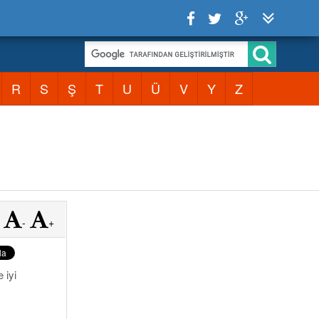
R
S
Ş
T
U
Ü
V
Y
Z
-
+
 iyi