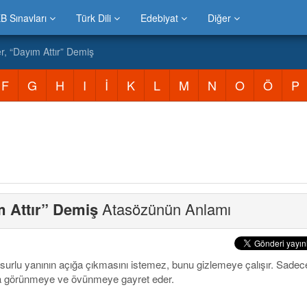
B Sınavları
Türk Dili
Edebiyat
Diğer
r, “Dayım Attır” Demiş
F
G
H
I
İ
K
L
M
N
O
Ö
P
m Attır” Demiş
Atasözünün Anlamı
usurlu yanının açığa çıkmasını istemez, bunu gizlemeye çalışır. Sadece
a görünmeye ve övünmeye gayret eder.