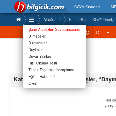
ÖSYM Sınavları
ME
Atasözleri
Katıra “Baban Kim?” Demişle
Şuan Atasözleri Sayfasındasınız
Atasözleri
A
B
C
Ç
D
E
Bilmeceler
Bulmacalar
Deyimler
Duvar Yazıları
Hızlı Okuma Testi
Takdir Teşekkür Hesaplama
Eğitim Haberleri
Katıra “Baban Kim?” Demişler, “Dayı
Oyun
Kişi k
yanıyl