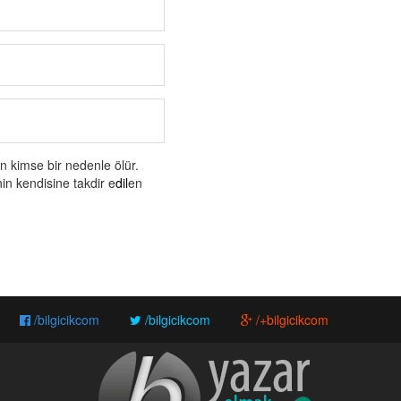
en kimse bir nedenle ölür.
nin kendisine takdir e
dil
en
/bilgicikcom
/bilgicikcom
/+bilgicikcom