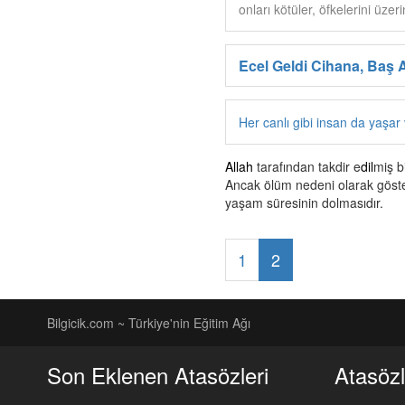
onları kötüler, öfkelerini üzer
Ecel Geldi Cihana, Baş 
Her canlı gibi insan da yaşar
Allah
tarafından takdir e
dil
miş b
Ancak ölüm nedeni olarak gösteri
yaşam süresinin dolmasıdır.
1
2
Bilgicik.com ~ Türkiye'nin Eğitim Ağı
Son Eklenen Atasözleri
Atasözl