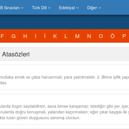
B Sınavları
Türk Dili
Edebiyat
Diğer
F
G
H
I
İ
K
L
M
N
O
Ö
P
 Atasözleri
utlaka emek ve çaba harcanmalı; para yatırılmalıdır. 2. Birine iyilik yapı
iles
ularda özgür sayılabilirsin, sana kimse karışamaz; istediğin gibi yer, içer,
nularda doğru konuşmalı, yalandan kaçınmalısın; eğer çıkar kaygısı ile 
akta tutan güven duygusunu sarsmış olursun.