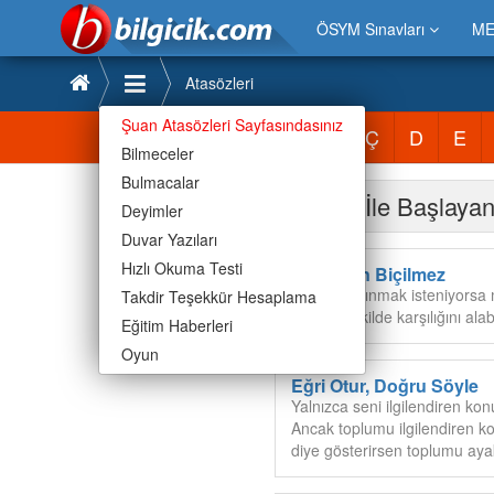
ÖSYM Sınavları
ME
Atasözleri
Şuan Atasözleri Sayfasındasınız
Atasözleri
A
B
C
Ç
D
E
Bilmeceler
Bulmacalar
E Harfi İle Başlayan
Deyimler
Duvar Yazıları
Hızlı Okuma Testi
Ekmeden Biçilmez
1. Verim alınmak isteniyorsa m
Takdir Teşekkür Hesaplama
benzer şekilde karşılığını alab
Eğitim Haberleri
Oyun
Eğri Otur, Doğru Söyle
Yalnızca seni ilgilendiren kon
Ancak toplumu ilgilendiren ko
diye gösterirsen toplumu ay