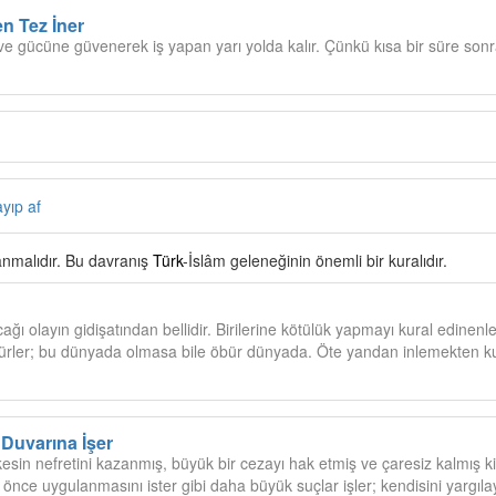
en Tez İner
ve gücüne güvenerek iş yapan yarı yolda kalır. Çünkü kısa bir süre sonra
ayıp af
anmalıdır. Bu davranış
Türk
-İslâm geleneğinin önemli bir kuralıdır.
ı olayın gidişatından bellidir. Birilerine kötülük yapmayı kural edinenle
ürler; bu dünyada olmasa bile öbür dünyada. Öte yandan inlemekten k
Duvarına İşer
esin nefretini kazanmış, büyük bir cezayı hak etmiş ve çaresiz kalmış k
n önce uygulanmasını ister gibi daha büyük suçlar işler; kendisini yargıl