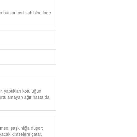
 bunları asıl sahibine iade
r, yaptıkları kötülüğün
urtulamayan ağır hasta da
imse, şaşkınlığa düşer;
ayacak kimselere çatar,