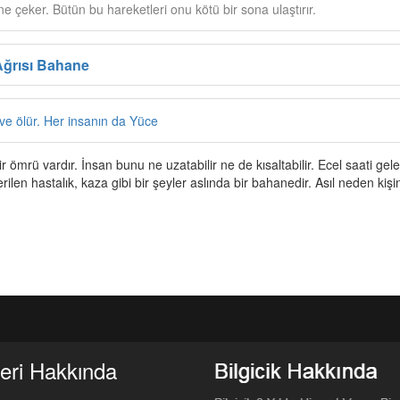
ine çeker. Bütün bu hareketleri onu kötü bir sona ulaştırır.
Ağrısı Bahane
 ve ölür. Her insanın da Yüce
ir ömrü vardır. İnsan bunu ne uzatabilir ne de kısaltabilir. Ecel saati gel
len hastalık, kaza gibi bir şeyler aslında bir bahanedir. Asıl neden kişi
eri Hakkında