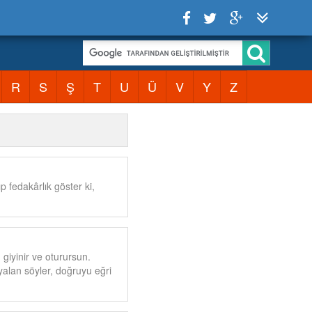
R
S
Ş
T
U
Ü
V
Y
Z
p fedakârlık göster ki,
 giyinir ve oturursun.
yalan söyler, doğruyu eğri