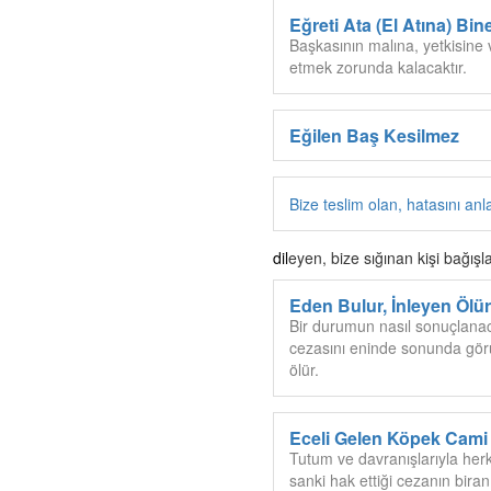
Eğreti Ata (El Atına) Bin
Başkasının malına, yetkisine 
etmek zorunda kalacaktır.
Eğilen Baş Kesilmez
Bize teslim olan, hatasını anl
dil
eyen, bize sığınan kişi bağışl
Eden Bulur, İnleyen Ölür
Bir durumun nasıl sonuçlanacağ
cezasını eninde sonunda gör
ölür.
Eceli Gelen Köpek Cami 
Tutum ve davranışlarıyla herk
sanki hak ettiği cezanın bira