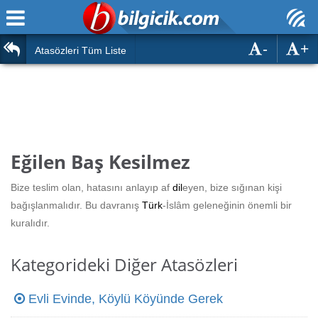
-
+
Ana Sayfa
Atasözleri
Atasözleri Tüm Liste
ÖSYM Sınavları
Bilmeceler
MEB Sınavları
Bulmacalar
Türk Dili
Deyimler
Eğilen Baş Kesilmez
Türk Tarihi & Kültürü
Duvar Yazıları
Bize teslim olan, hatasını anlayıp af
dil
eyen, bize sığınan kişi
Edebiyat
bağışlanmalıdır. Bu davranış
Türk
-İslâm geleneğinin önemli bir
Hızlı Okuma Testi
kuralıdır.
Eğitim
Hesaplamalar
Diğer
Kategorideki Diğer Atasözleri
Oyun
Hesaplamalar
Evli Evinde, Köylü Köyünde Gerek
Eğitim Haberleri