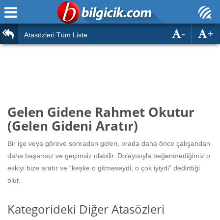
-
+
Ana Sayfa
Atasözleri
Atasözleri Tüm Liste
ÖSYM Sınavları
Bilmeceler
MEB Sınavları
Bulmacalar
Türk Dili
Deyimler
Gelen Gidene Rahmet Okutur
Türk Tarihi & Kültürü
(Gelen Gideni Aratır)
Duvar Yazıları
Edebiyat
Bir işe veya göreve sonradan gelen, orada daha önce çalışandan
Hızlı Okuma Testi
daha başarısız ve geçimsiz olabilir. Dolayısıyla beğenmediğimiz o
Eğitim
eskiyi bize aratır ve “keşke o gitmeseydi, o çok iyiydi” dedirttiği
Hesaplamalar
Diğer
olur.
Oyun
Hesaplamalar
Kategorideki Diğer Atasözleri
Eğitim Haberleri