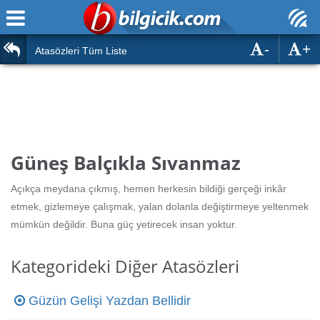
-
+
Ana Sayfa
Atasözleri
Atasözleri Tüm Liste
ÖSYM Sınavları
Bilmeceler
MEB Sınavları
Bulmacalar
Türk Dili
Deyimler
Güneş Balçıkla Sıvanmaz
Türk Tarihi & Kültürü
Duvar Yazıları
Açıkça meydana çıkmış, hemen herkesin bildiği gerçeği inkâr
Edebiyat
etmek, gizlemeye çalışmak, yalan dolanla değiştirmeye yeltenmek
Hızlı Okuma Testi
mümkün değildir. Buna güç yetirecek insan yoktur.
Eğitim
Hesaplamalar
Diğer
Kategorideki Diğer Atasözleri
Oyun
Hesaplamalar
Güzün Gelişi Yazdan Bellidir
Eğitim Haberleri