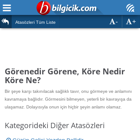
-
+
Ana Sayfa
Atasözleri
Atasözleri Tüm Liste
ÖSYM Sınavları
Bilmeceler
MEB Sınavları
Bulmacalar
Türk Dili
Deyimler
Görenedir Görene, Köre Nedir
Türk Tarihi & Kültürü
Köre Ne?
Duvar Yazıları
Edebiyat
Bir şeye karşı takınılacak sağlıklı tavır, onu görmeye ve anlamını
Hızlı Okuma Testi
kavramaya bağlıdır. Görmesini bilmeyen, yeterli bir kavrayışa da
Eğitim
ulaşamaz. Dolayısıyla onun için hiçbir şeyin anlamı olamaz.
Hesaplamalar
Diğer
Kategorideki Diğer Atasözleri
Oyun
Hesaplamalar
Eğitim Haberleri