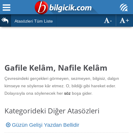
-
+
Ana Sayfa
Atasözleri
Atasözleri Tüm Liste
ÖSYM Sınavları
Bilmeceler
MEB Sınavları
Bulmacalar
Türk Dili
Deyimler
Gafile Kelâm, Nafile Kelâm
Türk Tarihi & Kültürü
Duvar Yazıları
Çevresindeki gerçekleri görmeyen, sezmeyen, bilgisiz, dalgın
Edebiyat
kimseye ne söylense kâr etmez. O, bildiği gibi hareket eder.
Hızlı Okuma Testi
Dolayısıyla ona söylenecek her
söz
boşa gider.
Eğitim
Hesaplamalar
Diğer
Kategorideki Diğer Atasözleri
Oyun
Hesaplamalar
Güzün Gelişi Yazdan Bellidir
Eğitim Haberleri