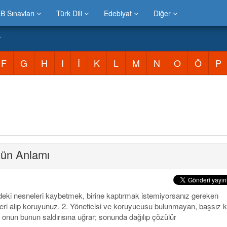
B Sınavları
Türk Dili
Edebiyat
Diğer
r
F
G
H
I
İ
K
L
M
N
O
Ö
P
ün Anlamı
ndeki nesneleri kaybetmek, birine kaptırmak istemiyorsanız gereken
eri alıp koruyunuz. 2. Yöneticisi ve koruyucusu bulunmayan, başsız 
 onun bunun saldırısına uğrar; sonunda dağılıp çözülür