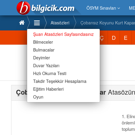
ÖSYM Sınavları
ME
Atasözleri
Çobansız Koyunu Kurt Kapa
Şuan Atasözleri Sayfasındasınız
Atasözleri
A
B
C
Ç
D
E
Bilmeceler
Bulmacalar
Deyimler
Duvar Yazıları
Hızlı Okuma Testi
Takdir Teşekkür Hesaplama
Eğitim Haberleri
Çobansız Koyunu Kurt Kapar
Atasözün
Oyun
1. Eli
önleml
toplum