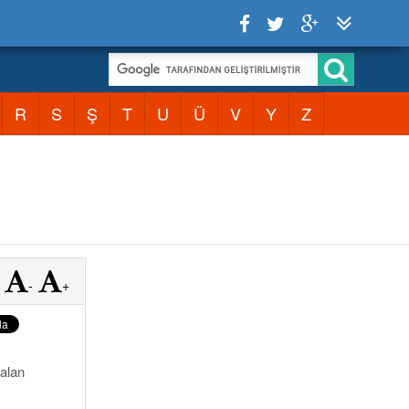
R
S
Ş
T
U
Ü
V
Y
Z
-
+
kalan