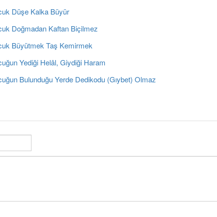
uk Düşe Kalka Büyür
uk Doğmadan Kaftan Biçilmez
uk Büyütmek Taş Kemirmek
uğun Yediği Helâl, Giydiği Haram
uğun Bulunduğu Yerde Dedikodu (Gıybet) Olmaz