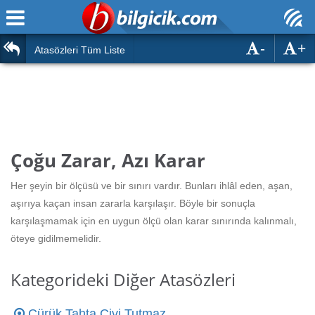
-
+
Ana Sayfa
Atasözleri
Atasözleri Tüm Liste
ÖSYM Sınavları
Bilmeceler
MEB Sınavları
Bulmacalar
Türk Dili
Deyimler
Çoğu Zarar, Azı Karar
Türk Tarihi & Kültürü
Duvar Yazıları
Her şeyin bir ölçüsü ve bir sınırı vardır. Bunları ihlâl eden, aşan,
Edebiyat
aşırıya kaçan insan zararla karşılaşır. Böyle bir sonuçla
Hızlı Okuma Testi
karşılaşmamak için en uygun ölçü olan karar sınırında kalınmalı,
Eğitim
öteye gidilmemelidir.
Hesaplamalar
Diğer
Kategorideki Diğer Atasözleri
Oyun
Hesaplamalar
Çürük Tahta Çivi Tutmaz
Eğitim Haberleri