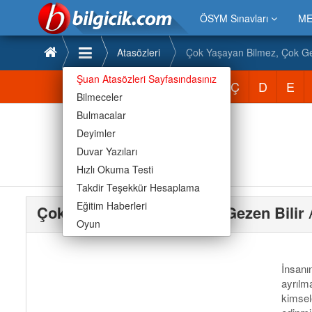
ÖSYM Sınavları
ME
Atasözleri
Çok Yaşayan Bilmez, Çok Ge
Şuan Atasözleri Sayfasındasınız
Atasözleri
A
B
C
Ç
D
E
Bilmeceler
Bulmacalar
Deyimler
Duvar Yazıları
Hızlı Okuma Testi
Takdir Teşekkür Hesaplama
Eğitim Haberleri
Çok Yaşayan Bilmez, Çok Gezen Bilir
Oyun
İnsanı
ayrılma
kimsele