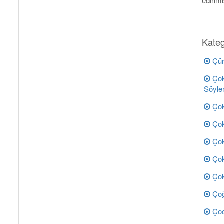
edinmiş
Kateg
Çür
Çok
Söyle
Çok
Çok
Çok
Çok 
Çok 
Çoğ
Çoc