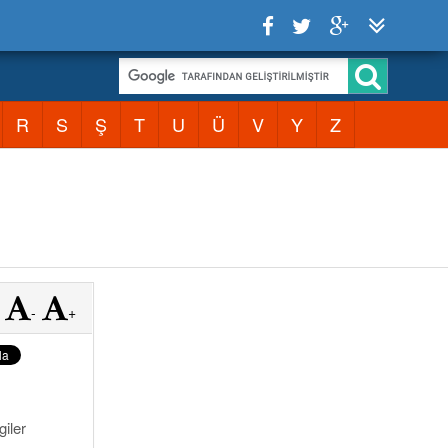
R
S
Ş
T
U
Ü
V
Y
Z
-
+
giler