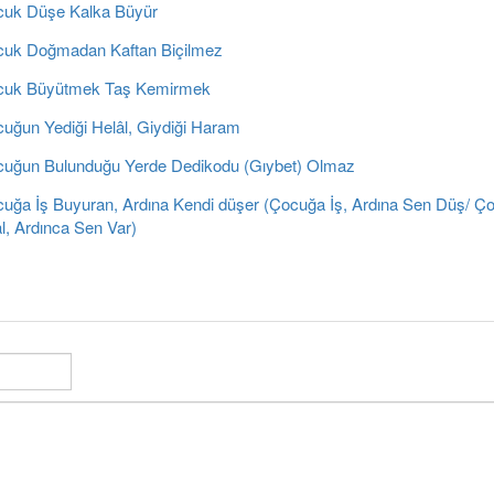
uk Düşe Kalka Büyür
uk Doğmadan Kaftan Biçilmez
uk Büyütmek Taş Kemirmek
uğun Yediği Helâl, Giydiği Haram
uğun Bulunduğu Yerde Dedikodu (Gıybet) Olmaz
uğa İş Buyuran, Ardına Kendi düşer (Çocuğa İş, Ardına Sen Düş/ Ç
l, Ardınca Sen Var)