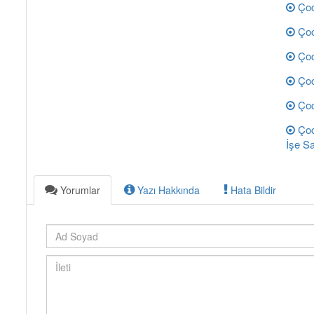
Çoc
Çoc
Çoc
Çoc
Çoc
Çoc
İşe Sa
Yorumlar
Yazı Hakkında
Hata Bildir