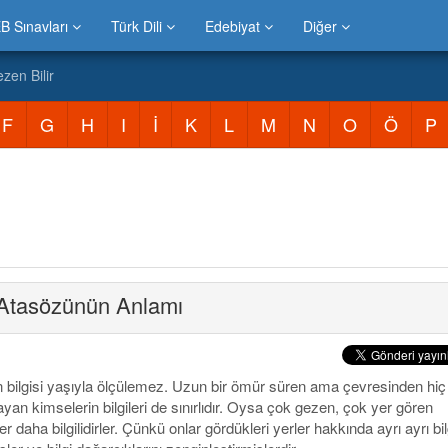
B Sınavları
Türk Dili
Edebiyat
Diğer
zen Bilir
F
G
H
I
İ
K
L
M
N
O
Ö
P
Atasözünün Anlamı
n bilgisi yaşıyla ölçülemez. Uzun bir ömür süren ama çevresinden hiç
yan kimselerin bilgileri de sınırlıdır. Oysa çok gezen, çok yer gören
r daha bilgilidirler. Çünkü onlar gördükleri yerler hakkında ayrı ayrı bil