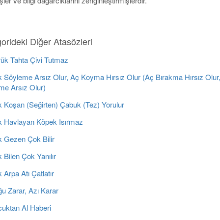
ler ve bilgi dağarcıklarını zenginleştirmişlerdir.
orideki Diğer Atasözleri
ük Tahta Çivi Tutmaz
 Söyleme Arsız Olur, Aç Koyma Hırsız Olur (Aç Bırakma Hırsız Olur
me Arsız Olur)
 Koşan (Seğirten) Çabuk (Tez) Yorulur
 Havlayan Köpek Isırmaz
 Gezen Çok Bilir
Bilen Çok Yanılır
Arpa Atı Çatlatır
u Zarar, Azı Karar
uktan Al Haberi