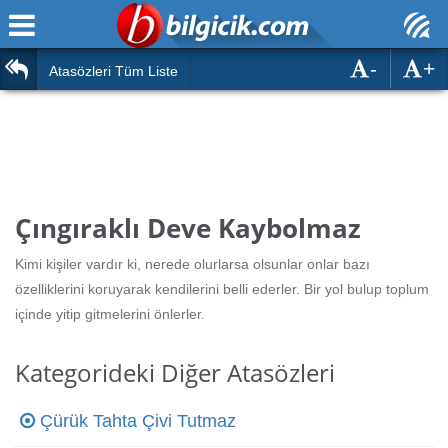
-
+
Ana Sayfa
Atasözleri
Atasözleri Tüm Liste
ÖSYM Sınavları
Bilmeceler
MEB Sınavları
Bulmacalar
Türk Dili
Deyimler
Çıngıraklı Deve Kaybolmaz
Türk Tarihi & Kültürü
Duvar Yazıları
Kimi kişiler vardır ki, nerede olurlarsa olsunlar onlar bazı
Edebiyat
özelliklerini koruyarak kendilerini belli ederler. Bir yol bulup toplum
Hızlı Okuma Testi
içinde yitip gitmelerini önlerler.
Eğitim
Hesaplamalar
Diğer
Kategorideki Diğer Atasözleri
Oyun
Hesaplamalar
Çürük Tahta Çivi Tutmaz
Eğitim Haberleri