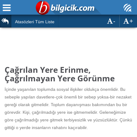
-
+
Ana Sayfa
Atasözleri
Atasözleri Tüm Liste
ÖSYM Sınavları
Bilmeceler
MEB Sınavları
Bulmacalar
Türk Dili
Deyimler
Çağrılan Yere Erinme,
Türk Tarihi & Kültürü
Çağrılmayan Yere Görünme
Duvar Yazıları
Edebiyat
İçinde yaşanılan toplumda sosyal ilişkiler oldukça önemlidir. Bu
Hızlı Okuma Testi
sebeple yapılan davetlere-çok önemli bir sebep yoksa-bir nezaket
Eğitim
gereği olarak gitmelidir. Toplum dayanışması bakımından bu bir
Hesaplamalar
Diğer
görevdir. Kişi, çağrılmadığı yere ise gitmemelidir. Geleneğimize
göre çağrılmadığı yere gitmek terbiyesizlik ve yüzsüzlüktür. Çünkü
Oyun
Hesaplamalar
gittiği o yerde insanların rahatını kaçırabilir.
Eğitim Haberleri