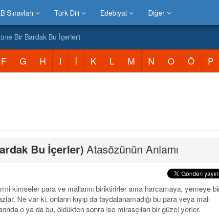
B Sınavları
Türk Dili
Edebiyat
Diğer
üne Bir Bardak Bu İçerler)
F
G
H
I
İ
K
L
M
N
O
Ö
P
ardak Bu İçerler)
Atasözünün Anlamı
imri kimseler para ve mallarını biriktirirler ama harcamaya, yemeye bir
zlar. Ne var ki, onların kıyıp da faydalanamadığı bu para veya malı
arında o ya da bu, öldükten sonra ise mirasçıları bir güzel yerler.