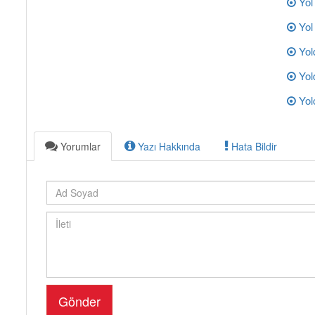
Yol
Yol
Yol
Yol
Yol
Yorumlar
Yazı Hakkında
Hata Bildir
Gönder