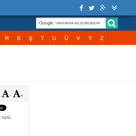
R
S
Ş
T
U
Ü
V
Y
Z
-
+
 türlü