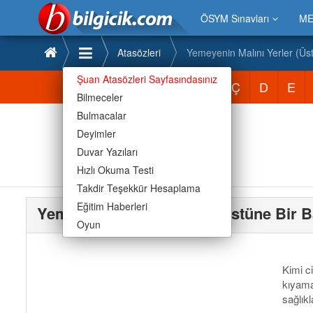
ÖSYM Sınavları
ME
Atasözleri
Yemeyenin Malını Yerler (Üst
Şuan Atasözleri Sayfasındasınız
Atasözleri
A
B
C
Ç
D
E
Bilmeceler
Bulmacalar
Deyimler
Duvar Yazıları
Hızlı Okuma Testi
Takdir Teşekkür Hesaplama
Eğitim Haberleri
Yemeyenin Malını Yerler (Üstüne Bir B
Oyun
Kimi c
kıyama
sağlıkl