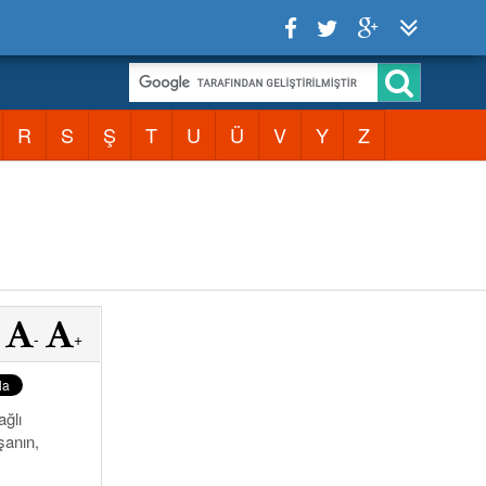
R
S
Ş
T
U
Ü
V
Y
Z
-
+
ağlı
şanın,
.