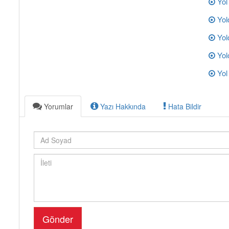
Yol
Yol
Yol
Yol
Yol
Yorumlar
Yazı Hakkında
Hata Bildir
Gönder