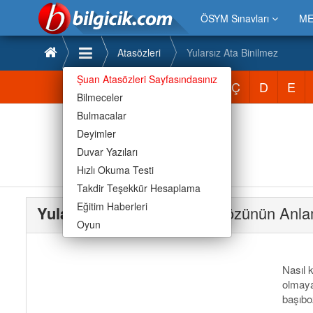
ÖSYM Sınavları
ME
Atasözleri
Yularsız Ata Binilmez
Şuan Atasözleri Sayfasındasınız
Atasözleri
A
B
C
Ç
D
E
Bilmeceler
Bulmacalar
Deyimler
Duvar Yazıları
Hızlı Okuma Testi
Takdir Teşekkür Hesaplama
Eğitim Haberleri
Yularsız Ata Binilmez
Atasözünün Anla
Oyun
Nasıl k
olmaya
başıbo