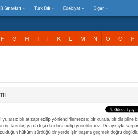
B Sınavları
Türk Dili
Edebiyat
Diğer
F
G
H
I
İ
K
L
M
N
O
Ö
P
mı
i yularsız bir at zapt e
dil
ip yönlendirilemezse; bir kurala, bir disipline b
n iş, kuruluş ya da kişi de idare e
dil
ip yönetilemez. Dolayısıyla karga
zukluğun hüküm sürdüğü bir yerde işin başına geçmek doğru değildir