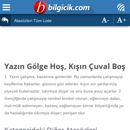
-
+
Ana Sayfa
Atasözleri
Atasözleri Tüm Liste
ÖSYM Sınavları
Bilmeceler
MEB Sınavları
Bulmacalar
Türk Dili
Deyimler
Yazın Gölge Hoş, Kışın Çuval Boş
Türk Tarihi & Kültürü
Duvar Yazıları
1. Yazın çalışma, kazanma günleridir. Bu zamanlarda çalışmayıp
Edebiyat
keyiflerine bakanlar, gününü gün ederler, kışın zor şartlarında
Hızlı Okuma Testi
yiyecek bulamazlar; sıkıntıya düşer ve ona buna avuç açarlar. 2.
Eğitim
Gençliğinde çalışmayıp tembel tembel oturan, eğlenceye dalan,
Hesaplamalar
Diğer
mal-mülk edinmeyen, kazanç sağlamayan kimse ihtiyarlığında ya
da hastalığında sıkıntıya düşer; perişan olur.
Oyun
Hesaplamalar
Kategorideki Diğer Atasözleri
Eğitim Haberleri