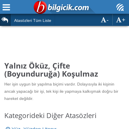
-
+
Ana Sayfa
Atasözleri
Atasözleri Tüm Liste
ÖSYM Sınavları
Bilmeceler
MEB Sınavları
Bulmacalar
Türk Dili
Deyimler
Yalnız Öküz, Çifte
Türk Tarihi & Kültürü
(Boyunduruğa) Koşulmaz
Duvar Yazıları
Edebiyat
Her işin uygun bir yapılma biçimi vardır. Dolayısıyla iki kişinin
Hızlı Okuma Testi
ancak yapacağı bir işi, tek kişi ile yapmaya kalkışmak doğru bir
Eğitim
hareket değildir.
Hesaplamalar
Diğer
Kategorideki Diğer Atasözleri
Oyun
Hesaplamalar
Eğitim Haberleri