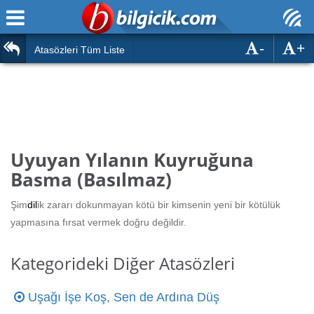
-
+
Ana Sayfa
Atasözleri
Atasözleri Tüm Liste
ÖSYM Sınavları
Bilmeceler
MEB Sınavları
Bulmacalar
Türk Dili
Deyimler
Uyuyan Yılanın Kuyruğuna
Türk Tarihi & Kültürü
Basma (Basılmaz)
Duvar Yazıları
Edebiyat
Şim
dil
ik zararı dokunmayan kötü bir kimsenin yeni bir kötülük
Hızlı Okuma Testi
yapmasına fırsat vermek doğru değildir.
Eğitim
Hesaplamalar
Diğer
Kategorideki Diğer Atasözleri
Oyun
Hesaplamalar
Uşağı İşe Koş, Sen de Ardına Düş
Eğitim Haberleri