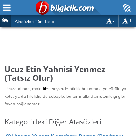
-
+
Ana Sayfa
Atasözleri
Atasözleri Tüm Liste
ÖSYM Sınavları
Bilmeceler
MEB Sınavları
Bulmacalar
Türk Dili
Deyimler
Ucuz Etin Yahnisi Yenmez
Türk Tarihi & Kültürü
(Tatsız Olur)
Duvar Yazıları
Edebiyat
Ucuza alınan, male
dil
en şeylerde nitelik bulunmaz; ya çürük, ya
Hızlı Okuma Testi
kötü, ya da hilelidir. Bu sebeple, bu tür mallardan istenildiği gibi
Eğitim
fayda sağlanamaz
Hesaplamalar
Diğer
Kategorideki Diğer Atasözleri
Oyun
Hesaplamalar
Eğitim Haberleri