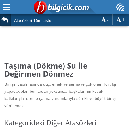
-
+
Ana Sayfa
Atasözleri
Atasözleri Tüm Liste
ÖSYM Sınavları
Bilmeceler
MEB Sınavları
Bulmacalar
Türk Dili
Deyimler
Taşıma (Dökme) Su İle
Türk Tarihi & Kültürü
Değirmen Dönmez
Duvar Yazıları
Edebiyat
Bir işin yapılmasında güç, emek ve sermaye çok önemlidir. İşi
Hızlı Okuma Testi
yapacak olan bunlardan yoksunsa, başkalarının küçük
Eğitim
katkılarıyla, derme çatma yardımlarıyla sürekli ve büyük bir işi
Hesaplamalar
Diğer
yürütemez.
Oyun
Hesaplamalar
Kategorideki Diğer Atasözleri
Eğitim Haberleri