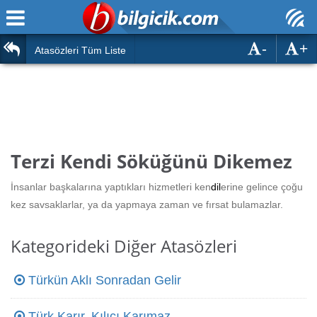
-
+
Ana Sayfa
Atasözleri
Atasözleri Tüm Liste
ÖSYM Sınavları
Bilmeceler
MEB Sınavları
Bulmacalar
Türk Dili
Deyimler
Terzi Kendi Söküğünü Dikemez
Türk Tarihi & Kültürü
Duvar Yazıları
İnsanlar başkalarına yaptıkları hizmetleri ken
dil
erine gelince çoğu
Edebiyat
kez savsaklarlar, ya da yapmaya zaman ve fırsat bulamazlar.
Hızlı Okuma Testi
Eğitim
Kategorideki Diğer Atasözleri
Hesaplamalar
Diğer
Türkün Aklı Sonradan Gelir
Oyun
Hesaplamalar
Eğitim Haberleri
Türk Karır, Kılıcı Karımaz