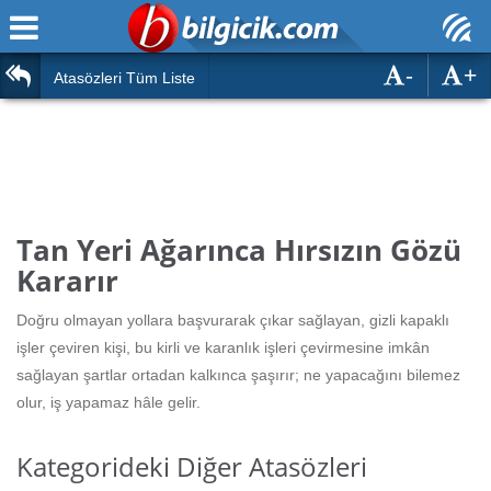
-
+
Ana Sayfa
Atasözleri
Atasözleri Tüm Liste
ÖSYM Sınavları
Bilmeceler
MEB Sınavları
Bulmacalar
Türk Dili
Deyimler
Tan Yeri Ağarınca Hırsızın Gözü
Türk Tarihi & Kültürü
Kararır
Duvar Yazıları
Edebiyat
Doğru olmayan yollara başvurarak çıkar sağlayan, gizli kapaklı
Hızlı Okuma Testi
işler çeviren kişi, bu kirli ve karanlık işleri çevirmesine imkân
Eğitim
sağlayan şartlar ortadan kalkınca şaşırır; ne yapacağını bilemez
Hesaplamalar
Diğer
olur, iş yapamaz hâle gelir.
Oyun
Hesaplamalar
Kategorideki Diğer Atasözleri
Eğitim Haberleri