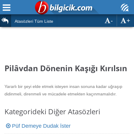
-
+
Ana Sayfa
Atasözleri
Atasözleri Tüm Liste
ÖSYM Sınavları
Bilmeceler
MEB Sınavları
Bulmacalar
Türk Dili
Deyimler
Pilâvdan Dönenin Kaşığı Kırılsın
Türk Tarihi & Kültürü
Duvar Yazıları
Edebiyat
Yararlı bir şeyi elde etmek isteyen insan sonuna kadar uğraşıp
Hızlı Okuma Testi
didinmeli, direnmeli ve mücadele etmekten kaçınmamalıdır.
Eğitim
Hesaplamalar
Diğer
Kategorideki Diğer Atasözleri
Oyun
Hesaplamalar
Püf Demeye Dudak İster
Eğitim Haberleri