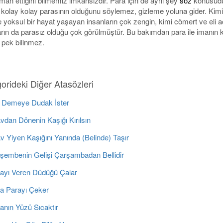
iman ettiğini bilmemiz imkânsızdır. Para için de aynı şey
söz
konusudu
kolay kolay parasının olduğunu söylemez, gizleme yoluna gider. Kimi
e yoksul bir hayat yaşayan insanların çok zengin, kimi cömert ve eli a
arın da parasız olduğu çok görülmüştür. Bu bakımdan para ile imanın
 pek bilinmez.
orideki Diğer Atasözleri
 Demeye Dudak İster
vdan Dönenin Kaşığı Kırılsın
v Yiyen Kaşığını Yanında (Belinde) Taşır
şembenin Gelişi Çarşambadan Bellidir
ayı Veren Düdüğü Çalar
a Parayı Çeker
anın Yüzü Sıcaktır