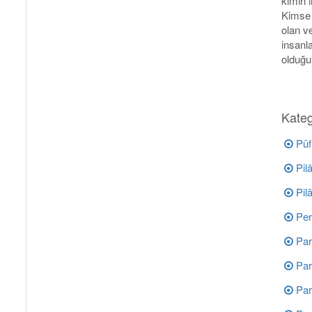
kimin 
Kimse 
olan v
insanl
olduğu
Kateg
Püf
Pilâ
Pilâ
Per
Par
Par
Par