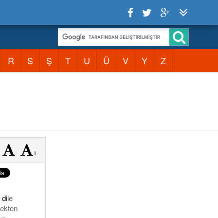
R
S
Ş
T
U
Ü
V
Y
Z
-
+
e
dil
e
çekten