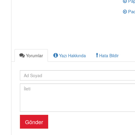
Pap
Padi
Yorumlar
Yazı Hakkında
Hata Bildir
Gönder