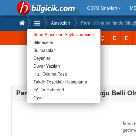
ÖSYM Sınavları
ME
Atasözleri
Para İle İmanın Kimde Olduğ
Şuan Atasözleri Sayfasındasınız
Atasözleri
A
B
C
Ç
D
E
Bilmeceler
Bulmacalar
Deyimler
Duvar Yazıları
Hızlı Okuma Testi
Takdir Teşekkür Hesaplama
Eğitim Haberleri
Para İle İmanın Kimde Olduğu Belli Ol
Oyun
İman he
getirm