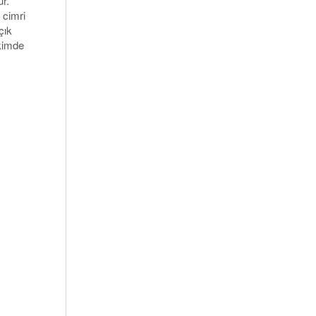
r.
 cimri
çık
 kimde