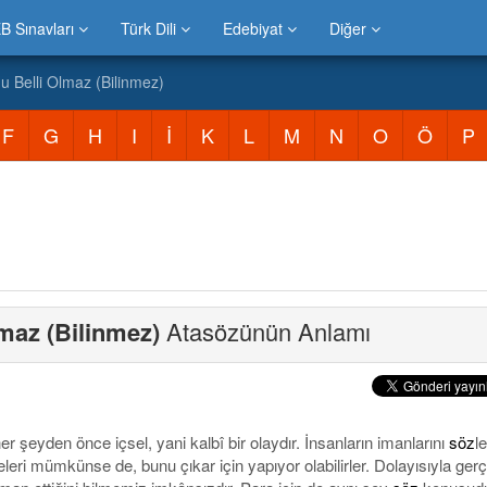
B Sınavları
Türk Dili
Edebiyat
Diğer
u Belli Olmaz (Bilinmez)
F
G
H
I
İ
K
L
M
N
O
Ö
P
maz (Bilinmez)
Atasözünün Anlamı
r şeyden önce içsel, yani kalbî bir olaydır. İnsanların imanlarını
söz
l
eleri mümkünse de, bunu çıkar için yapıyor olabilirler. Dolayısıyla ger