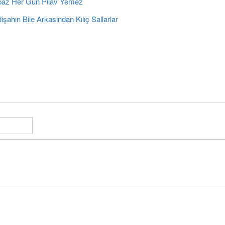
az Her Gün Pilâv Yemez
şahın Bile Arkasından Kılıç Sallarlar