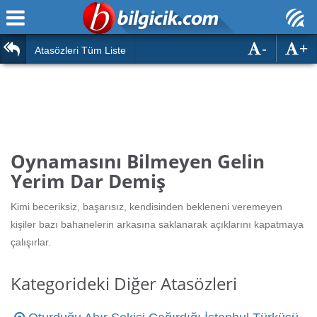
-
+
Ana Sayfa
Atasözleri
Atasözleri Tüm Liste
ÖSYM Sınavları
Bilmeceler
MEB Sınavları
Bulmacalar
Türk Dili
Deyimler
Oynamasını Bilmeyen Gelin
Türk Tarihi & Kültürü
Yerim Dar Demiş
Duvar Yazıları
Edebiyat
Kimi beceriksiz, başarısız, kendisinden bekleneni veremeyen
Hızlı Okuma Testi
kişiler bazı bahanelerin arkasına saklanarak açıklarını kapatmaya
Eğitim
çalışırlar.
Hesaplamalar
Diğer
Kategorideki Diğer Atasözleri
Oyun
Hesaplamalar
Eğitim Haberleri