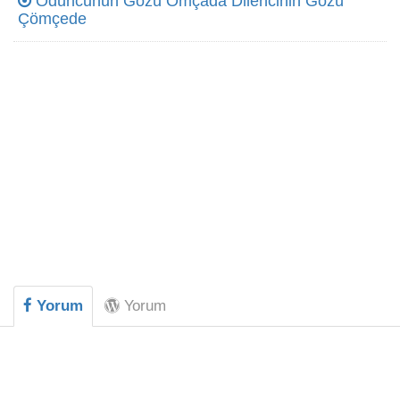
Oduncunun Gözü Omçada Dilencinin Gözü
Çömçede
Yorum
Yorum