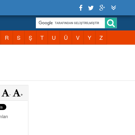
R
S
Ş
T
U
Ü
V
Y
Z
-
+
mları