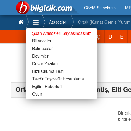
ÖSYM Sınavları
ME
Atasözleri
Ortak (Kuma) Gemisi Yürümü
Şuan Atasözleri Sayfasındasınız
Atasözleri
A
B
C
Ç
D
E
Bilmeceler
Bulmacalar
Deyimler
Duvar Yazıları
Hızlı Okuma Testi
Takdir Teşekkür Hesaplama
Eğitim Haberleri
Ortak (Kuma) Gemisi Yürümüş, Elti 
Oyun
Bir erk
birbirl