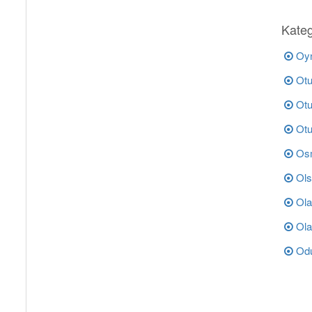
Kateg
Oyn
Otur
Otuz
Otu
Osm
Olsa
Ola
Ola
Odu