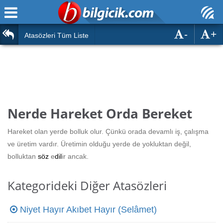
-
+
Ana Sayfa
Atasözleri
Atasözleri Tüm Liste
ÖSYM Sınavları
Bilmeceler
MEB Sınavları
Bulmacalar
Türk Dili
Deyimler
Nerde Hareket Orda Bereket
Türk Tarihi & Kültürü
Duvar Yazıları
Hareket olan yerde bolluk olur. Çünkü orada devamlı iş, çalışma
Edebiyat
ve üretim vardır. Üretimin olduğu yerde de yokluktan değil,
Hızlı Okuma Testi
bolluktan
söz
e
dil
ir ancak.
Eğitim
Hesaplamalar
Diğer
Kategorideki Diğer Atasözleri
Oyun
Hesaplamalar
Niyet Hayır Akıbet Hayır (Selâmet)
Eğitim Haberleri