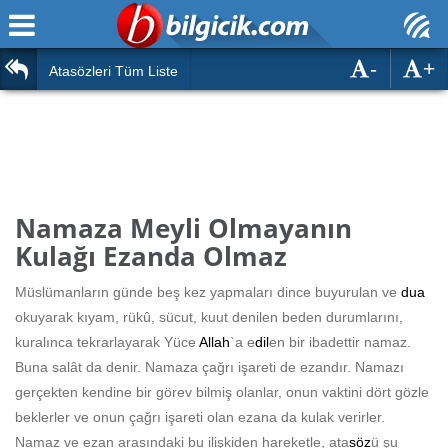
-
+
Ana Sayfa
Atasözleri
Atasözleri Tüm Liste
ÖSYM Sınavları
Bilmeceler
MEB Sınavları
Bulmacalar
Türk Dili
Deyimler
Namaza Meyli Olmayanın
Türk Tarihi & Kültürü
Kulağı Ezanda Olmaz
Duvar Yazıları
Edebiyat
Müslümanların günde beş kez yapmaları dince buyurulan ve
dua
Hızlı Okuma Testi
okuyarak kıyam, rükû, sücut, kuut denilen beden durumlarını,
Eğitim
kuralınca tekrarlayarak Yüce
Allah
`a e
dil
en bir ibadettir namaz.
Hesaplamalar
Diğer
Buna salât da denir. Namaza çağrı işareti de ezandır. Namazı
gerçekten kendine bir görev bilmiş olanlar, onun vaktini dört gözle
Oyun
Hesaplamalar
beklerler ve onun çağrı işareti olan ezana da kulak verirler.
Namaz ve ezan arasındaki bu ilişkiden hareketle, ata
söz
ü şu
Eğitim Haberleri