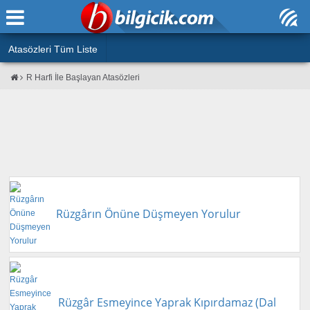
Ana Sayfa
Atasözleri
Atasözleri Tüm Liste
ÖSYM Sınavları
R Harfi İle Başlayan Atasözleri
Bilmeceler
MEB Sınavları
Bulmacalar
Türk Dili
Deyimler
Türk Tarihi & Kültürü
Duvar Yazıları
Edebiyat
Hızlı Okuma Testi
Rüzgârın Önüne Düşmeyen Yorulur
Eğitim
Hesaplamalar
Diğer
Oyun
Hesaplamalar
Rüzgâr Esmeyince Yaprak Kıpırdamaz (Dal
Eğitim Haberleri